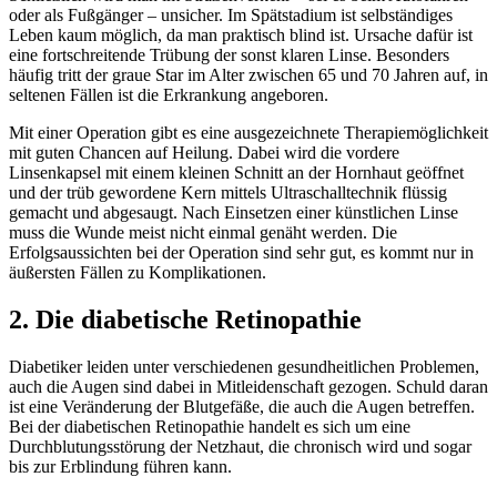
oder als Fußgänger – unsicher. Im Spätstadium ist selbständiges
Leben kaum möglich, da man praktisch blind ist. Ursache dafür ist
eine fortschreitende Trübung der sonst klaren Linse. Besonders
häufig tritt der graue Star im Alter zwischen 65 und 70 Jahren auf, in
seltenen Fällen ist die Erkrankung angeboren.
Mit einer Operation gibt es eine ausgezeichnete Therapiemöglichkeit
mit guten Chancen auf Heilung. Dabei wird die vordere
Linsenkapsel mit einem kleinen Schnitt an der Hornhaut geöffnet
und der trüb gewordene Kern mittels Ultraschalltechnik flüssig
gemacht und abgesaugt. Nach Einsetzen einer künstlichen Linse
muss die Wunde meist nicht einmal genäht werden. Die
Erfolgsaussichten bei der Operation sind sehr gut, es kommt nur in
äußersten Fällen zu Komplikationen.
2. Die diabetische Retinopathie
Diabetiker leiden unter verschiedenen gesundheitlichen Problemen,
auch die Augen sind dabei in Mitleidenschaft gezogen. Schuld daran
ist eine Veränderung der Blutgefäße, die auch die Augen betreffen.
Bei der diabetischen Retinopathie handelt es sich um eine
Durchblutungsstörung der Netzhaut, die chronisch wird und sogar
bis zur Erblindung führen kann.