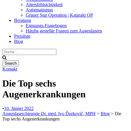
Altersfehlsichtigkeit
Astigmatismus
Grauer Star Operation | Katarakt OP
Beratung
Eignungs-Fragebogen
Häufig gestellte Fragen zum Augenlasern
Preisliste
Blog
Kontakt
Die Top sechs
Augenerkrankungen
•
10. Jänner 2022
Augenlaserchirurgie Dr. med. Ivo Ďurkovič, MPH
>
Blog
>
Die
Top sechs Augenerkrankungen