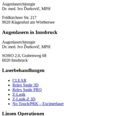
Augenlaserchirurgie
Dr. med. Ivo Ďurkovič, MPH
Feldkirchner Str. 217
9020 Klagenfurt am Wörthersee
Augenlasern in Innsbruck
Augenlaserchirurgie
Dr. med. Ivo Ďurkovič, MPH
SOHO 2.0, Grabenweg 68
6020 Innsbruck
Laserbehandlungen
CLEAR
Relex Smile 3D
Relex Smile PRO
Z-Lasik
Z-Lasik-Z 3D
No Touch/PRK – Excimerlaser
Linsen Operationen