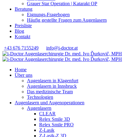
Grauer Star Operation | Katarakt OP
Beratung
Eignungs-Fragebogen
Häufig gestellte Fragen zum Augenlasern
Preisliste
Blog
Kontakt
+43 676 7155249
info@i-doctor.at
Home
Über uns
Augenlasern in Klagenfurt
Augenlasern in Innsbruck
Das medizinische Team
Technologien
Augenlasern und Augenoperationen
Augenlasern
CLEAR
Relex Smile 3D
Relex Smile PRO
Z-Lasik
Z-Lasik-Z 3D