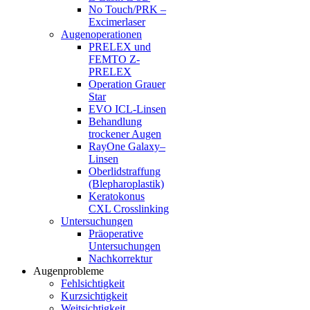
No Touch/PRK –
Excimerlaser
Augenoperationen
PRELEX und
FEMTO Z-
PRELEX
Operation Grauer
Star
EVO ICL-Linsen
Behandlung
trockener Augen
RayOne Galaxy–
Linsen
Oberlidstraffung
(Blepharoplastik)
Keratokonus
CXL Crosslinking
Untersuchungen
Präoperative
Untersuchungen
Nachkorrektur
Augenprobleme
Fehlsichtigkeit
Kurzsichtigkeit
Weitsichtigkeit