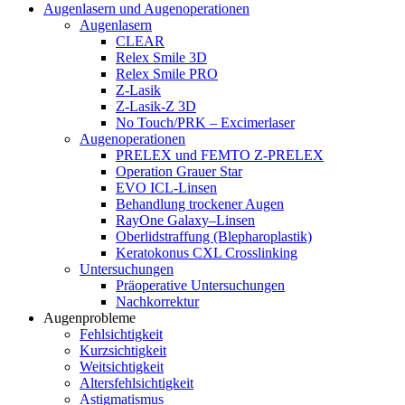
Augenlasern und Augenoperationen
Augenlasern
CLEAR
Relex Smile 3D
Relex Smile PRO
Z-Lasik
Z-Lasik-Z 3D
No Touch/PRK – Excimerlaser
Augenoperationen
PRELEX und FEMTO Z-PRELEX
Operation Grauer Star
EVO ICL-Linsen
Behandlung trockener Augen
RayOne Galaxy–Linsen
Oberlidstraffung (Blepharoplastik)
Keratokonus CXL Crosslinking
Untersuchungen
Präoperative Untersuchungen
Nachkorrektur
Augenprobleme
Fehlsichtigkeit
Kurzsichtigkeit
Weitsichtigkeit
Altersfehlsichtigkeit
Astigmatismus