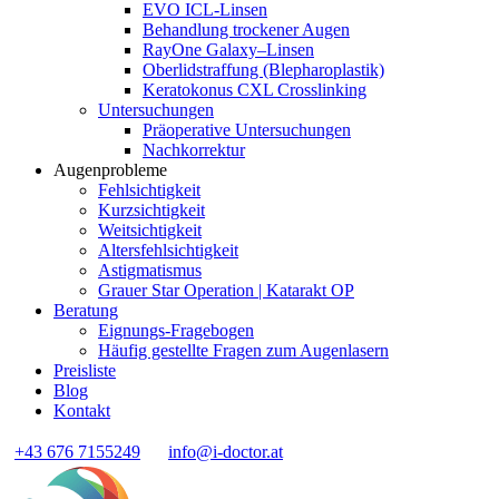
EVO ICL-Linsen
Behandlung trockener Augen
RayOne Galaxy–Linsen
Oberlidstraffung (Blepharoplastik)
Keratokonus CXL Crosslinking
Untersuchungen
Präoperative Untersuchungen
Nachkorrektur
Augenprobleme
Fehlsichtigkeit
Kurzsichtigkeit
Weitsichtigkeit
Altersfehlsichtigkeit
Astigmatismus
Grauer Star Operation | Katarakt OP
Beratung
Eignungs-Fragebogen
Häufig gestellte Fragen zum Augenlasern
Preisliste
Blog
Kontakt
+43 676 7155249
info@i-doctor.at