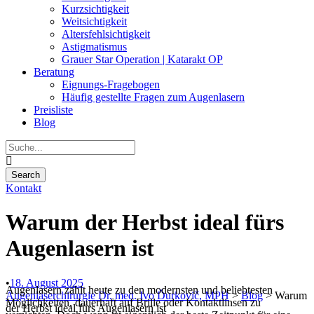
Kurzsichtigkeit
Weitsichtigkeit
Altersfehlsichtigkeit
Astigmatismus
Grauer Star Operation | Katarakt OP
Beratung
Eignungs-Fragebogen
Häufig gestellte Fragen zum Augenlasern
Preisliste
Blog
Kontakt
Warum der Herbst ideal fürs
Augenlasern ist
•
18. August 2025
Augenlasern zählt heute zu den modernsten und beliebtesten
Augenlaserchirurgie Dr. med. Ivo Ďurkovič, MPH
>
Blog
>
Warum
Möglichkeiten, dauerhaft auf Brille oder Kontaktlinsen zu
der Herbst ideal fürs Augenlasern ist