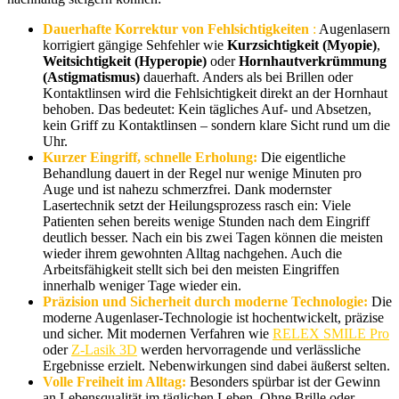
Dauerhafte Korrektur von Fehlsichtigkeiten
:
Augenlasern
korrigiert gängige Sehfehler wie
Kurzsichtigkeit (Myopie)
,
Weitsichtigkeit (Hyperopie)
oder
Hornhautverkrümmung
(Astigmatismus)
dauerhaft. Anders als bei Brillen oder
Kontaktlinsen wird die Fehlsichtigkeit direkt an der Hornhaut
behoben. Das bedeutet: Kein tägliches Auf- und Absetzen,
kein Griff zu Kontaktlinsen – sondern klare Sicht rund um die
Uhr.
Kurzer Eingriff, schnelle Erholung:
Die eigentliche
Behandlung dauert in der Regel nur wenige Minuten pro
Auge und ist nahezu schmerzfrei. Dank modernster
Lasertechnik setzt der Heilungsprozess rasch ein: Viele
Patienten sehen bereits wenige Stunden nach dem Eingriff
deutlich besser. Nach ein bis zwei Tagen können die meisten
wieder ihrem gewohnten Alltag nachgehen. Auch die
Arbeitsfähigkeit stellt sich bei den meisten Eingriffen
innerhalb weniger Tage wieder ein.
Präzision und Sicherheit durch moderne Technologie:
Die
moderne Augenlaser-Technologie ist hochentwickelt, präzise
und sicher. Mit modernen Verfahren wie
RELEX SMILE Pro
oder
Z-Lasik 3D
werden hervorragende und verlässliche
Ergebnisse erzielt. Nebenwirkungen sind dabei äußerst selten.
Volle Freiheit im Alltag:
Besonders spürbar ist der Gewinn
an Lebensqualität im täglichen Leben. Ohne Brille oder