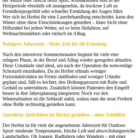
der Mütze oder rutscht beim Sport. Kontaktlinsen sind in der
Heizperiode ebenfalls oft unangenehm, da trockene Luft zu
Fremdkörpergefühl oder schneller Ermüdung der Augen führt.
Wer sich im Herbst für eine Laserbehandlung entscheidet, kann den
Winter ohne diese Einschränkungen genießen – klare Sicht ohne
Hilfsmittel bei jedem Wetter, sei es beim Skifahren, auf
Weihnachtsmärkten oder einfach im Alltag.
Ruhigere Jahreszeit – Mehr Zeit für die Erholung
Nach den intensiven Sommermonaten beginnt für viele eine
ruhigere Phase, in der Beruf und Alltag wieder geregelter ablaufen.
Diese Umstände sind ideal, um nach der Operation die notwendige
Schonzeit einzuhalten. Da im Herbst oftmals weniger
Freizeitaktivitäten im Freien stattfinden und weniger Urlaube
geplant sind, fällt es leichter, den Heilungsprozess mit Ruhe und
Geduld zu unterstützen. Zusätzlich können Patienten den Eingriff
besser in ihre Jahresplanung integrieren: Noch vor den
Winterurlauben ist die Sehkraft stabil, sodass man die neue Freiheit
ohne Brille rechtzeitig genießen kann.
Sportliche Aktivitäten im Herbst genießen – ohne Sehhilfen
Der Herbst ist für viele die angenehmste Jahreszeit für Outdoor-
Sport: moderate Temperaturen, frische Luft und abwechslungsreiche
Landschaften. Ob Joggen, Radfahren oder Wandern – mit einer