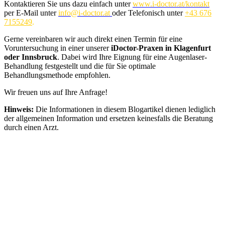
Kontaktieren Sie uns dazu einfach unter
www.i-doctor.at/kontakt
per E-Mail unter
info@i-doctor.at
oder Telefonisch unter
+43 676
7155249
.
Gerne vereinbaren wir auch direkt einen Termin für eine
Voruntersuchung in einer unserer
iDoctor-Praxen in Klagenfurt
oder Innsbruck
. Dabei wird Ihre Eignung für eine Augenlaser-
Behandlung festgestellt und die für Sie optimale
Behandlungsmethode empfohlen.
Wir freuen uns auf Ihre Anfrage!
Hinweis:
Die Informationen in diesem Blogartikel dienen lediglich
der allgemeinen Information und ersetzen keinesfalls die Beratung
durch einen Arzt.
Kontaktieren Sie uns
Setzen Sie sich gleich mit unseren Patientenberatern und lassen
Sie sich kostenlos und unverbindlich beraten.