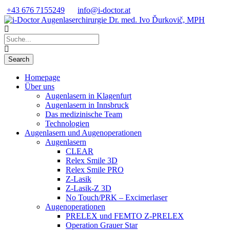
+43 676 7155249
info@i-doctor.at
Homepage
Über uns
Augenlasern in Klagenfurt
Augenlasern in Innsbruck
Das medizinische Team
Technologien
Augenlasern und Augenoperationen
Augenlasern
CLEAR
Relex Smile 3D
Relex Smile PRO
Z-Lasik
Z-Lasik-Z 3D
No Touch/PRK – Excimerlaser
Augenoperationen
PRELEX und FEMTO Z-PRELEX
Operation Grauer Star