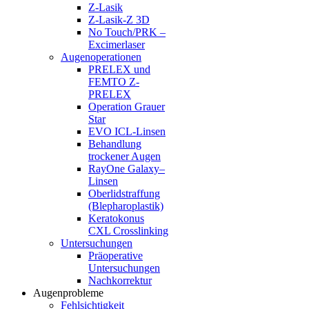
Z-Lasik
Z-Lasik-Z 3D
No Touch/PRK –
Excimerlaser
Augenoperationen
PRELEX und
FEMTO Z-
PRELEX
Operation Grauer
Star
EVO ICL-Linsen
Behandlung
trockener Augen
RayOne Galaxy–
Linsen
Oberlidstraffung
(Blepharoplastik)
Keratokonus
CXL Crosslinking
Untersuchungen
Präoperative
Untersuchungen
Nachkorrektur
Augenprobleme
Fehlsichtigkeit